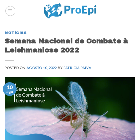
Skip
to
content
NOTÍCIAS
Semana Nacional de Combate à
Leishmaniose 2022
POSTED ON
AGOSTO 10, 2022
BY
PATRICIA PAIVA
10
ago