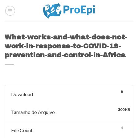
Skip
to
content
What-works-and-what-does-not-
work-in-response-to-COVID-19-
prevention-and-control-in-Africa
8
Download
300 KB
Tamanho do Arquivo
1
File Count