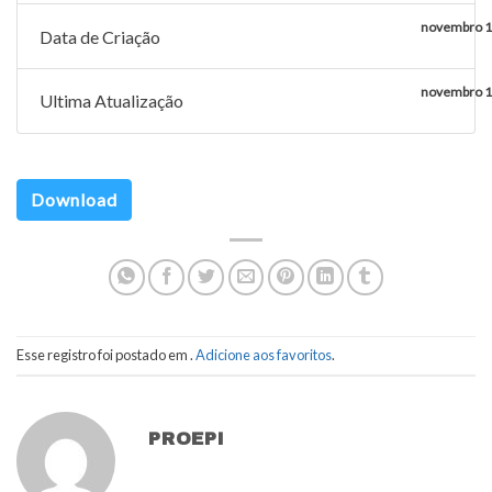
novembro 1
Data de Criação
novembro 1
Ultima Atualização
Download
Esse registro foi postado em .
Adicione aos favoritos
.
PROEPI