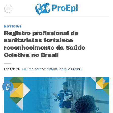
Skip
to
content
NOTÍCIAS
Registro profissional de
sanitaristas fortalece
reconhecimento da Saúde
Coletiva no Brasil
POSTED ON
JULHO 3, 2026
BY
COMUNICAÇÃO PROEPI
03
jul