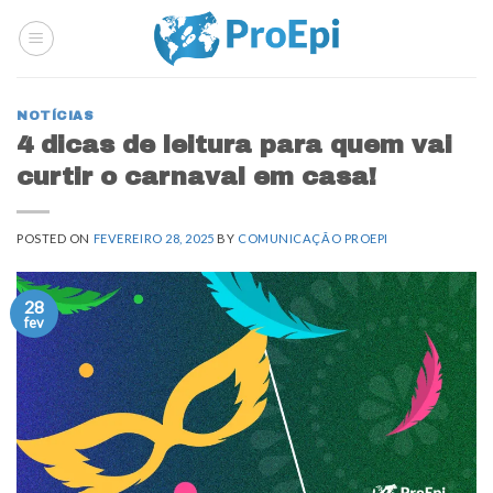
Skip
to
content
NOTÍCIAS
4 dicas de leitura para quem vai
curtir o carnaval em casa!
POSTED ON
FEVEREIRO 28, 2025
BY
COMUNICAÇÃO PROEPI
28
fev