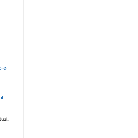
o-e-
al-
dual.