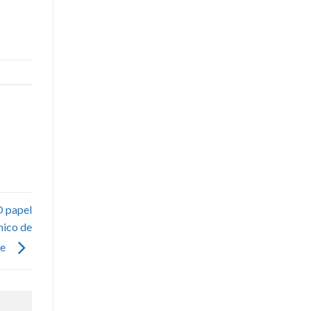
O papel
nico de
de