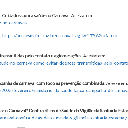
e.
Cuidados com a saúde no Carnaval.
Acesse em:
e-no-carnaval/
:
https://pensesus.fiocruz.br/carnaval-vigil%C3%A2ncia-em-
transmitidas pelo contato e aglomerações.
Acesse em:
aude-no-carnavalcomo-evitar-doencas-transmitidas-pelo-contat
mpanha de carnaval com foco na prevenção combinada.
Acesse em:
s/2025/fevereiro/ministerio-da-saude-lanca-campanha-de-carnav
car o Carnaval? Confira dicas de Saúde da Vigilância Sanitária Esta
carnaval-confira-dicas-de-saude-da-vigilancia-sanitaria-estadual/