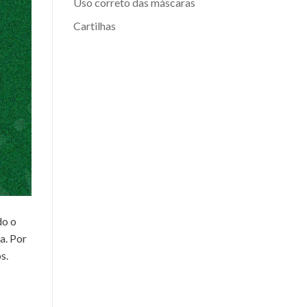
Uso correto das máscaras
Cartilhas
do o
a. Por
s.