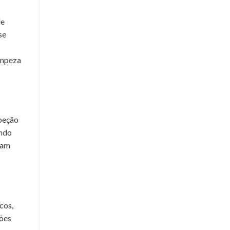
de
se
impeza
speção
indo
jam
cos,
ções