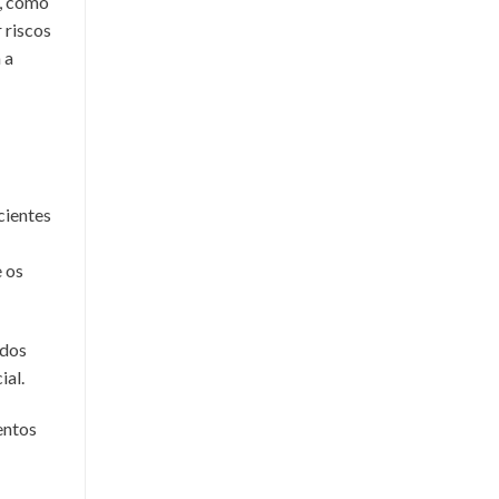
s, como
 riscos
 a
cientes
e os
 dos
ial.
entos