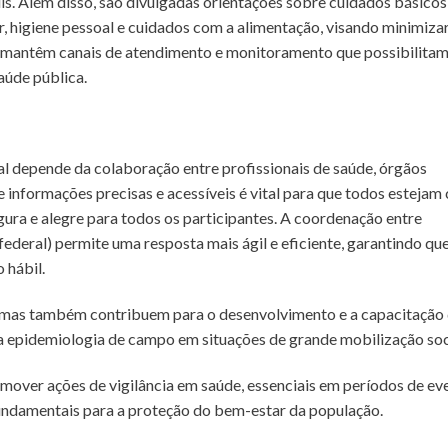
lis. Além disso, são divulgadas orientações sobre cuidados básico
r, higiene pessoal e cuidados com a alimentação, visando minimizar
es mantêm canais de atendimento e monitoramento que possibilitam
aúde pública.
al depende da colaboração entre profissionais de saúde, órgãos
informações precisas e acessíveis é vital para que todos estejam 
ura e alegre para todos os participantes. A coordenação entre
 federal) permite uma resposta mais ágil e eficiente, garantindo qu
 hábil.
, mas também contribuem para o desenvolvimento e a capacitação
da epidemiologia de campo em situações de grande mobilização soc
mover ações de vigilância em saúde, essenciais em períodos de ev
fundamentais para a proteção do bem-estar da população.