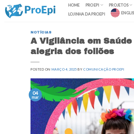
Skip
HOME
PROEPI
PROJETOS
to
ENGLI
LOJINHA DA PROEPI
content
NOTÍCIAS
A Vigilância em Saúde
alegria dos foliões
POSTED ON
MARÇO 4, 2025
BY
COMUNICAÇÃO PROEPI
04
mar