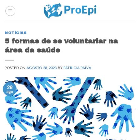
Skip
to
content
NOTÍCIAS
5 formas de se voluntariar na
área da saúde
POSTED ON
AGOSTO 28, 2023
BY
PATRICIA PAIVA
28
ago