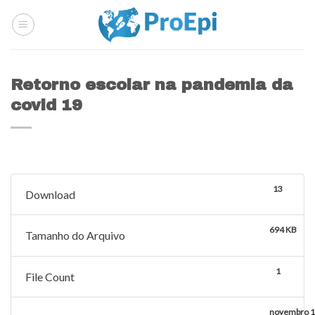
Skip
to
content
Retorno escolar na pandemia da
covid 19
13
Download
694 KB
Tamanho do Arquivo
1
File Count
novembro 1