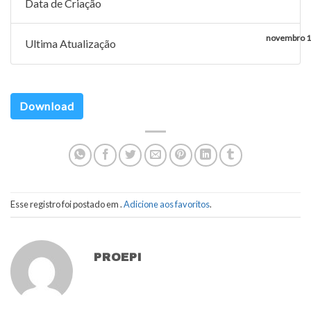
Data de Criação
novembro 1
Ultima Atualização
Download
Esse registro foi postado em .
Adicione aos favoritos
.
PROEPI