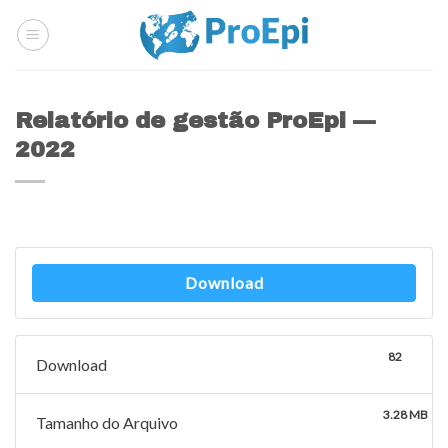
Skip
to
content
Relatório de gestão ProEpi —
2022
Download
82
Download
3.28 MB
Tamanho do Arquivo