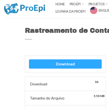
Skip
HOME
PROEPI
PROJETOS
to
ENGLI
LOJINHA DA PROEPI
content
Rastreamento de Cont
Download
36
Download
5.53 MB
Tamanho do Arquivo