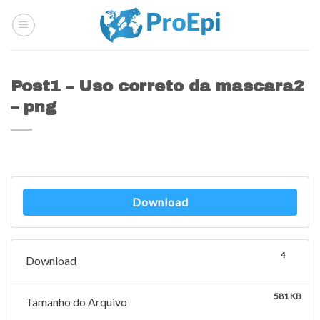
Skip
to
content
Post1 – Uso correto da mascara2
– png
Download
4
Download
581 KB
Tamanho do Arquivo