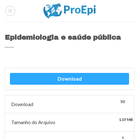
Skip
to
content
Epidemiologia e saúde pública
Download
50
Download
1.07 MB
Tamanho do Arquivo
1