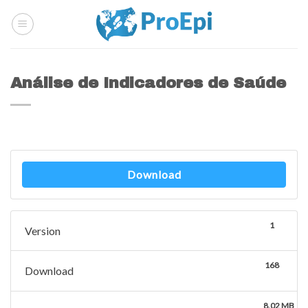
Skip
to
content
Análise de Indicadores de Saúde
Download
1
Version
168
Download
8.02 MB