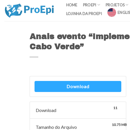
Skip
HOME
PROEPI
PROJETOS
to
ENGLI
LOJINHA DA PROEPI
content
Anais evento “Impleme
Cabo Verde”
Download
11
Download
10.75 MB
Tamanho do Arquivo