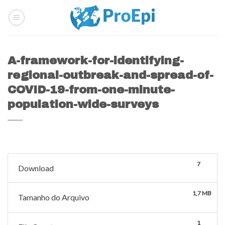
Skip
to
content
A-framework-for-identifying-
regional-outbreak-and-spread-of-
COVID-19-from-one-minute-
population-wide-surveys
7
Download
1,7 MB
Tamanho do Arquivo
1