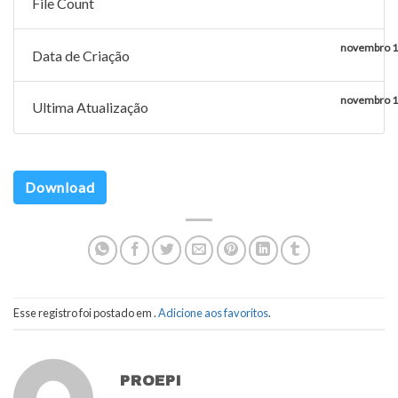
File Count
novembro 1
Data de Criação
novembro 1
Ultima Atualização
Download
Esse registro foi postado em .
Adicione aos favoritos
.
PROEPI