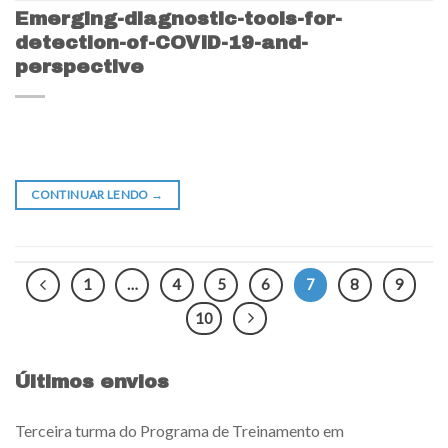
Emerging-diagnostic-tools-for-
detection-of-COVID-19-and-
perspective
CONTINUAR LENDO
→
1
…
4
5
6
7
8
9
10
Últimos envios
Terceira turma do Programa de Treinamento em