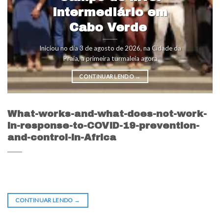
intermediário em
Cabo Verde
Iniciou no dia 3 de agosto de 2026, na Cidade da
Praia, a primeira turmaleia agora
CONTINUAR LENDO
→
What-works-and-what-does-not-work-
in-response-to-COVID-19-prevention-
and-control-in-Africa
CONTINUAR LENDO
→