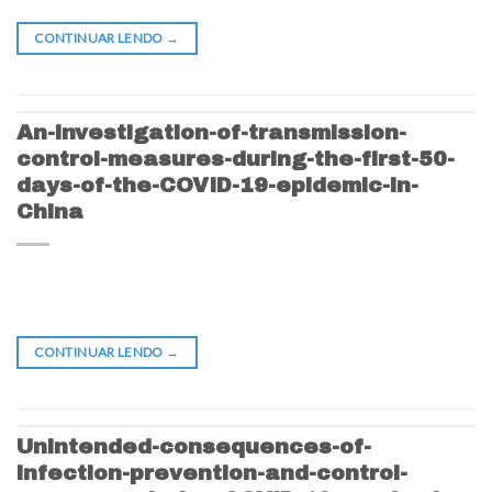
CONTINUAR LENDO
→
An-investigation-of-transmission-
control-measures-during-the-first-50-
days-of-the-COVID-19-epidemic-in-
China
CONTINUAR LENDO
→
Unintended-consequences-of-
infection-prevention-and-control-