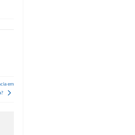
ncia em
ca?