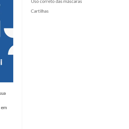
Uso correto das máscaras
Cartilhas
sua
s em