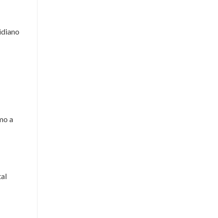
idiano
mo a
tal