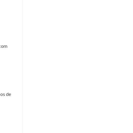
 com
sos de