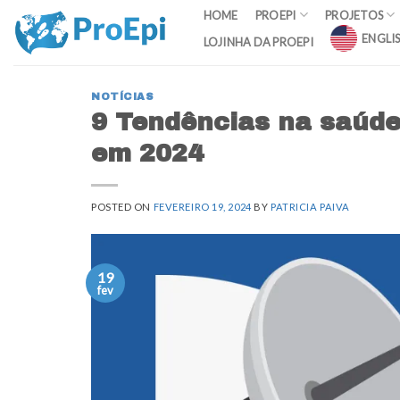
Skip
HOME
PROEPI
PROJETOS
to
ENGLI
LOJINHA DA PROEPI
content
NOTÍCIAS
9 Tendências na saúde 
em 2024
POSTED ON
FEVEREIRO 19, 2024
BY
PATRICIA PAIVA
19
fev