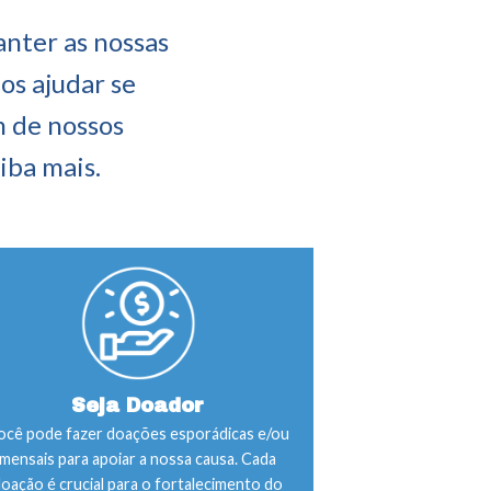
anter as nossas
os ajudar se
 de nossos
aiba mais.
Seja Doador
ocê pode fazer doações esporádicas e/ou
mensais para apoiar a nossa causa. Cada
oação é crucial para o fortalecimento do