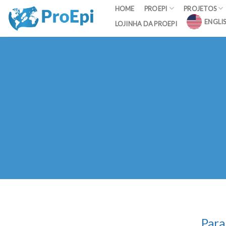
Skip
HOME
PROEPI
PROJETOS
to
ENGLI
LOJINHA DA PROEPI
content
Para