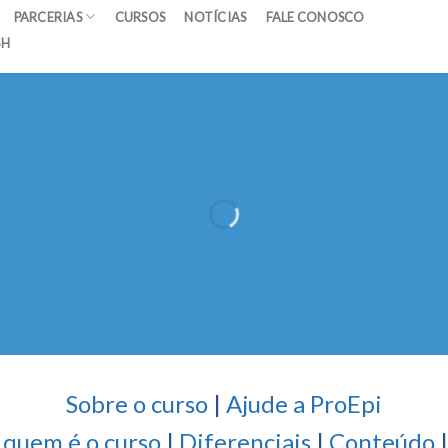
PARCERIAS
CURSOS
NOTÍCIAS
FALE CONOSCO
SH
Sobre o curso
|
Ajude a ProEpi
 quem é o curso
|
Diferenciais
|
Conteúdo