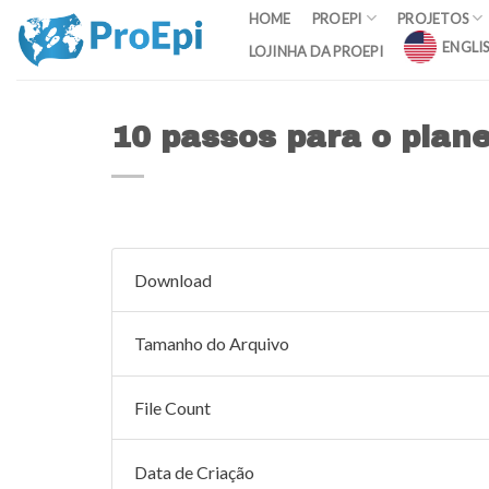
Skip
HOME
PROEPI
PROJETOS
to
ENGLI
LOJINHA DA PROEPI
content
10 passos para o plan
Download
Tamanho do Arquivo
File Count
Data de Criação