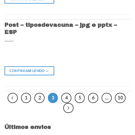
Post – tiposdevacuna – jpg e pptx –
ESP
CONTINUAR LENDO
→
1
2
3
4
5
6
…
10
Últimos envios