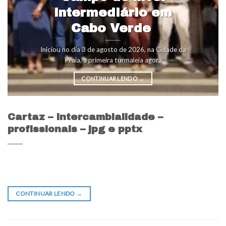
intermediário em
Cabo Verde
Iniciou no dia 3 de agosto de 2026, na Cidade da
Praia, a primeira turmaleia agora
CONTINUAR LENDO
→
Cartaz – Intercambialidade –
profissionais – jpg e pptx
CONTINUAR LENDO
→