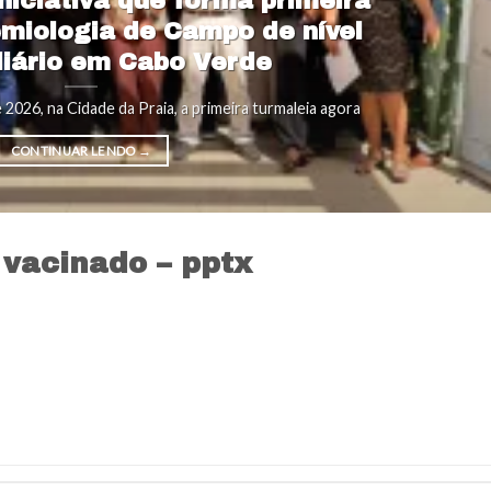
iniciativa que forma primeira
miologia de Campo de nível
diário em Cabo Verde
 2026, na Cidade da Praia, a primeira turmaleia agora
CONTINUAR LENDO
→
 vacinado – pptx