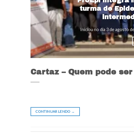
ProEpi integra 
turma de Epide
interme
Iniciou no dia 3 de agosto de
Cartaz – Quem pode ser
CONTINUAR LENDO
→