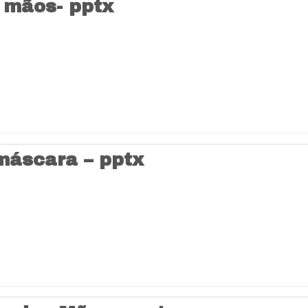
 mãos- pptx
máscara – pptx