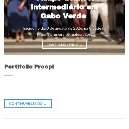
intermediário em
Cabo Verde
Iniciou no dia 3 de agosto de 2026, na Cidade da
Praia, a primeira turmaleia agora
CONTINUAR LENDO
→
Portifolio Proepi
CONTINUAR LENDO
→