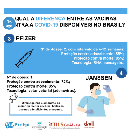
15
ago