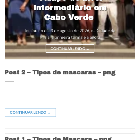
intermediário em
Cabo Verde
Iniciou no dia 3 de agosto de 2026, na Cidade da
Praia, a primeira turmaleia agora
CONTINUAR LENDO
→
Post 2 – Tipos de mascaras – png
CONTINUAR LENDO
→
Post 1 – Tipos de Mascara – png