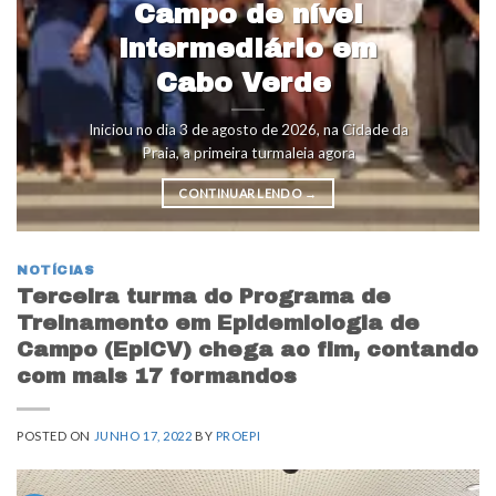
Campo de nível
intermediário em
Cabo Verde
Iniciou no dia 3 de agosto de 2026, na Cidade da
Praia, a primeira turmaleia agora
CONTINUAR LENDO
→
NOTÍCIAS
Terceira turma do Programa de
Treinamento em Epidemiologia de
Campo (EpiCV) chega ao fim, contando
com mais 17 formandos
POSTED ON
JUNHO 17, 2022
BY
PROEPI