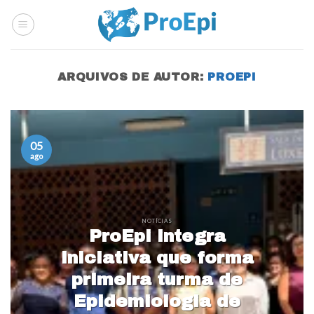
Skip
to
content
ARQUIVOS DE AUTOR:
PROEPI
05
ago
NOTÍCIAS
ProEpi integra
iniciativa que forma
primeira turma de
Epidemiologia de