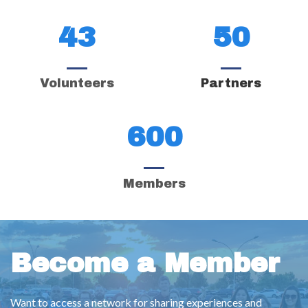
43
50
Volunteers
Partners
600
Members
Become a Member
Want to access a network for sharing experiences and